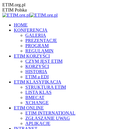
Przewiń
ETIM.org.pl
do
ETIM Polska
zawartości
HOME
KONFERENCJA
GALERIA
PREZENTACJE
PROGRAM
REGULAMIN
ETIM KORZYŚCI
CZYM JEST ETIM
KORZYŚCI
HISTORIA
ETIM a EDI
ETIM KLASYFIKACJA
STRUKTURA ETIM
LISTA KLAS
BMECAT
XCHANGE
ETIM ONLINE
ETIM INTERNATIONAL
ZGŁASZANIE UWAG
APLIKACJE
INTRANET