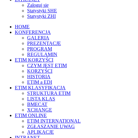
Zaloguj się
Statystyki SHE
Statystyki ZHI
HOME
KONFERENCJA
GALERIA
PREZENTACJE
PROGRAM
REGULAMIN
ETIM KORZYŚCI
CZYM JEST ETIM
KORZYŚCI
HISTORIA
ETIM a EDI
ETIM KLASYFIKACJA
STRUKTURA ETIM
LISTA KLAS
BMECAT
XCHANGE
ETIM ONLINE
ETIM INTERNATIONAL
ZGŁASZANIE UWAG
APLIKACJE
INTRANET