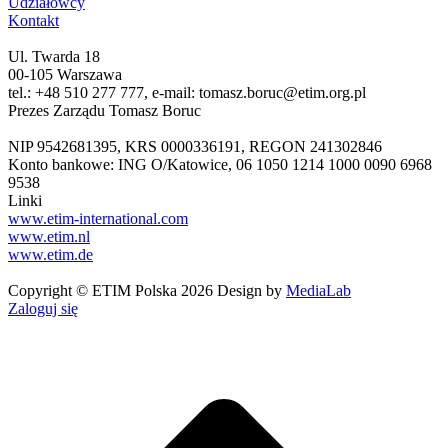
Udziałowcy
Kontakt
Ul. Twarda 18
00-105 Warszawa
tel.: +48 510 277 777, e-mail: tomasz.boruc@etim.org.pl
Prezes Zarządu Tomasz Boruc
NIP 9542681395, KRS 0000336191, REGON 241302846
Konto bankowe: ING O/Katowice, 06 1050 1214 1000 0090 6968
9538
Linki
www.etim-international.com
www.etim.nl
www.etim.de
Copyright © ETIM Polska 2026 Design by
MediaLab
Zaloguj się
g