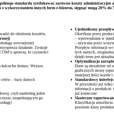
spólnego standardu zredukować zarówno koszty administracyjne o
iu z wykorzystaniem innych form e-biznesu, sięgnąć mogą 20% do
Ujednolicony przepływ
adzi do obniżenia kosztów.
Określona przez produce
rznej)
– wprowadzana w stand
 obsługa wewnętrznej
– używana przez wszyst
rzyspiesza działanie. Zyskuje
Przepływ informacji we 
 ETIM’u sprawia, że czynności
tych samych, oryginalny
dzięki temu jest aktualna
Optymalizacja zarządz
m łańcuchu dostaw. Wyższa
Dane są niezależne od 
graficznych strony (op
mniejszej ilości korekt 
 celów – bazy danych
Standardowy interfejs
W przyszłości już tylko
informacji o produkcie
lowej, czyli marketing jeden
już konieczne
icznym, uzupełniającym go
Skuteczne raportowan
usługę!
Klasyfikacja umożliwia a
poziomie klasy produktu