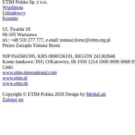
ETIM Polska Sp. z o.o.
Wspólnota
Udziałowcy
Kontakt
Ul. Twarda 18
00-105 Warszawa
tel.: +48 510 277 777, e-mail: tomasz.boruc@etim.org.pl
Prezes Zarządu Tomasz Boruc
NIP 9542681395, KRS 0000336191, REGON 241302846
Konto bankowe: ING O/Katowice, 06 1050 1214 1000 0090 6968 9
Linki
www.etim-international.com
www.etim.nl
www.etim.de
Copyright © ETIM Polska 2026 Design by
MediaLab
Zaloguj się