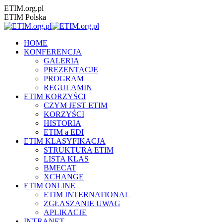
Przewiń
ETIM.org.pl
do
ETIM Polska
zawartości
HOME
KONFERENCJA
GALERIA
PREZENTACJE
PROGRAM
REGULAMIN
ETIM KORZYŚCI
CZYM JEST ETIM
KORZYŚCI
HISTORIA
ETIM a EDI
ETIM KLASYFIKACJA
STRUKTURA ETIM
LISTA KLAS
BMECAT
XCHANGE
ETIM ONLINE
ETIM INTERNATIONAL
ZGŁASZANIE UWAG
APLIKACJE
INTRANET