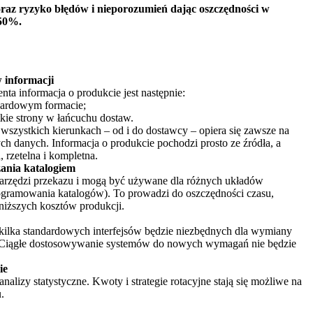
raz ryzyko błędów i nieporozumień dając oszczędności w
 50%.
 informacji
nta informacja o produkcie jest następnie:
ardowym formacie;
kie strony w łańcuchu dostaw.
wszystkich kierunkach – od i do dostawcy – opiera się zawsze na
ch danych. Informacja o produkcie pochodzi prosto ze źródła, a
, rzetelna i kompletna.
ania katalogiem
narzędzi przekazu i mogą być używane dla różnych układów
rogramowania katalogów). To prowadzi do oszczędności czasu,
i niższych kosztów produkcji.
 kilka standardowych interfejsów będzie niezbędnych dla wymiany
. Ciągłe dostosowywanie systemów do nowych wymagań nie będzie
ie
nalizy statystyczne. Kwoty i strategie rotacyjne stają się możliwe na
.