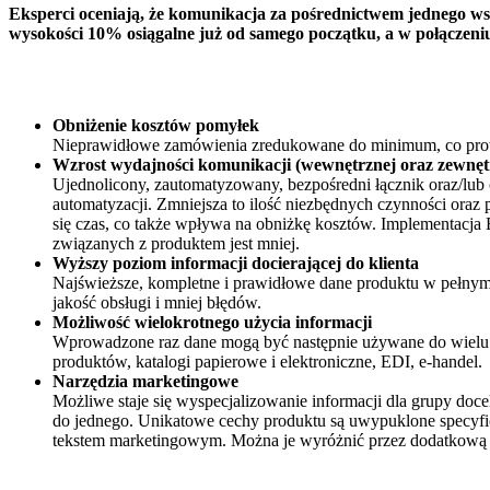
Eksperci oceniają, że komunikacja za pośrednictwem jednego w
wysokości 10% osiągalne już od samego początku, a w połączen
Obniżenie kosztów pomyłek
Nieprawidłowe zamówienia zredukowane do minimum, co prow
Wzrost wydajności komunikacji (wewnętrznej oraz zewnęt
Ujednolicony, zautomatyzowany, bezpośredni łącznik oraz/lub
automatyzacji. Zmniejsza to ilość niezbędnych czynności oraz p
się czas, co także wpływa na obniżkę kosztów. Implementacja
związanych z produktem jest mniej.
Wyższy poziom informacji docierającej do klienta
Najświeższe, kompletne i prawidłowe dane produktu w pełny
jakość obsługi i mniej błędów.
Możliwość wielokrotnego użycia informacji
Wprowadzone raz dane mogą być następnie używane do wielu
produktów, katalogi papierowe i elektroniczne, EDI, e-handel.
Narzędzia marketingowe
Możliwe staje się wyspecjalizowanie informacji dla grupy doce
do jednego. Unikatowe cechy produktu są uwypuklone specyf
tekstem marketingowym. Można je wyróżnić przez dodatkową 