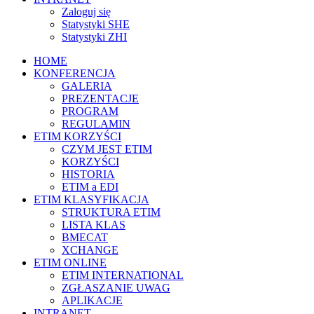
Zaloguj się
Statystyki SHE
Statystyki ZHI
HOME
KONFERENCJA
GALERIA
PREZENTACJE
PROGRAM
REGULAMIN
ETIM KORZYŚCI
CZYM JEST ETIM
KORZYŚCI
HISTORIA
ETIM a EDI
ETIM KLASYFIKACJA
STRUKTURA ETIM
LISTA KLAS
BMECAT
XCHANGE
ETIM ONLINE
ETIM INTERNATIONAL
ZGŁASZANIE UWAG
APLIKACJE
INTRANET