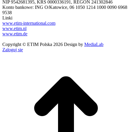
NIP 9542681395, KRS 0000336191, REGON 241302846
Konto bankowe: ING O/Katowice, 06 1050 1214 1000 0090 6968
9538
Linki
www.etim-international.com
www.etim.nl
www.etim.de
Copyright © ETIM Polska 2026 Design by
MediaLab
Zaloguj się
g