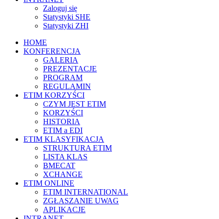
Zaloguj się
Statystyki SHE
Statystyki ZHI
HOME
KONFERENCJA
GALERIA
PREZENTACJE
PROGRAM
REGULAMIN
ETIM KORZYŚCI
CZYM JEST ETIM
KORZYŚCI
HISTORIA
ETIM a EDI
ETIM KLASYFIKACJA
STRUKTURA ETIM
LISTA KLAS
BMECAT
XCHANGE
ETIM ONLINE
ETIM INTERNATIONAL
ZGŁASZANIE UWAG
APLIKACJE
INTRANET