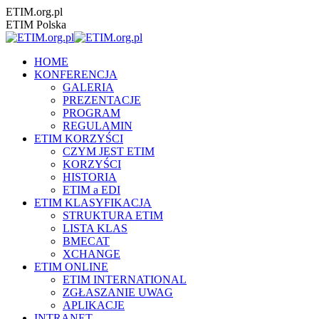
Przewiń
ETIM.org.pl
do
ETIM Polska
zawartości
HOME
KONFERENCJA
GALERIA
PREZENTACJE
PROGRAM
REGULAMIN
ETIM KORZYŚCI
CZYM JEST ETIM
KORZYŚCI
HISTORIA
ETIM a EDI
ETIM KLASYFIKACJA
STRUKTURA ETIM
LISTA KLAS
BMECAT
XCHANGE
ETIM ONLINE
ETIM INTERNATIONAL
ZGŁASZANIE UWAG
APLIKACJE
INTRANET