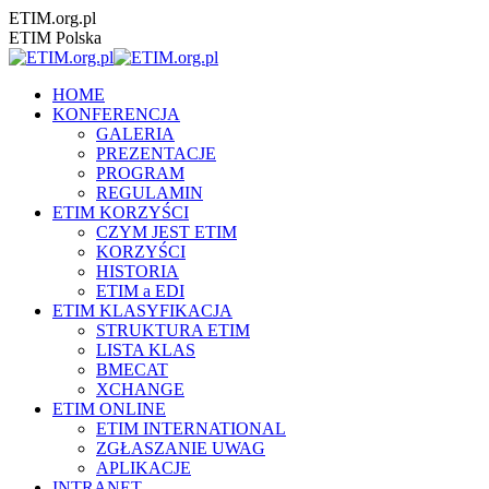
Przewiń
ETIM.org.pl
do
ETIM Polska
zawartości
HOME
KONFERENCJA
GALERIA
PREZENTACJE
PROGRAM
REGULAMIN
ETIM KORZYŚCI
CZYM JEST ETIM
KORZYŚCI
HISTORIA
ETIM a EDI
ETIM KLASYFIKACJA
STRUKTURA ETIM
LISTA KLAS
BMECAT
XCHANGE
ETIM ONLINE
ETIM INTERNATIONAL
ZGŁASZANIE UWAG
APLIKACJE
INTRANET