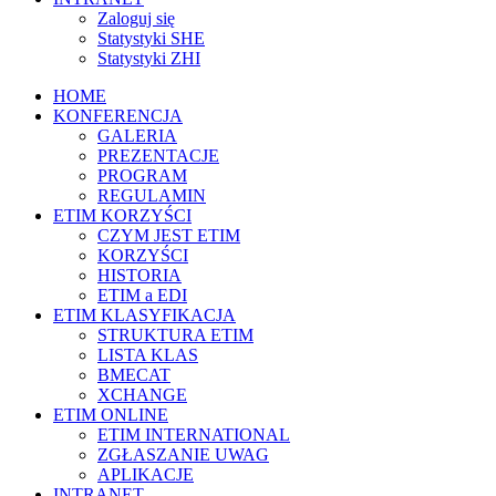
Zaloguj się
Statystyki SHE
Statystyki ZHI
HOME
KONFERENCJA
GALERIA
PREZENTACJE
PROGRAM
REGULAMIN
ETIM KORZYŚCI
CZYM JEST ETIM
KORZYŚCI
HISTORIA
ETIM a EDI
ETIM KLASYFIKACJA
STRUKTURA ETIM
LISTA KLAS
BMECAT
XCHANGE
ETIM ONLINE
ETIM INTERNATIONAL
ZGŁASZANIE UWAG
APLIKACJE
INTRANET