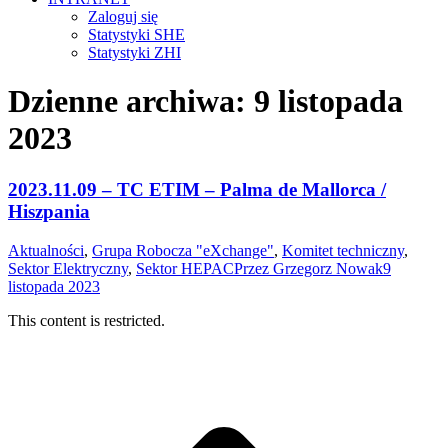
Zaloguj się
Statystyki SHE
Statystyki ZHI
Dzienne archiwa:
9 listopada
2023
2023.11.09 – TC ETIM – Palma de Mallorca /
Hiszpania
Aktualności
,
Grupa Robocza "eXchange"
,
Komitet techniczny
,
Sektor Elektryczny
,
Sektor HEPAC
Przez
Grzegorz Nowak
9
listopada 2023
This content is restricted.
g