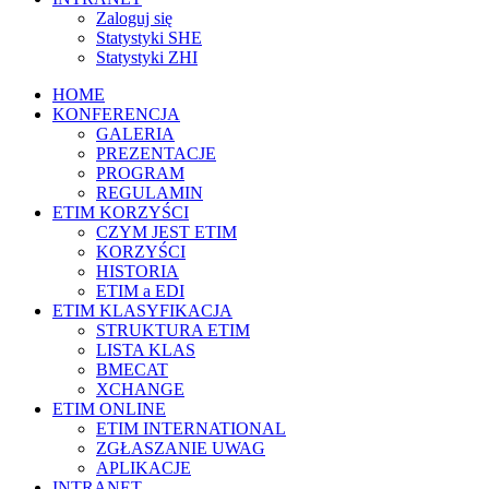
Zaloguj się
Statystyki SHE
Statystyki ZHI
HOME
KONFERENCJA
GALERIA
PREZENTACJE
PROGRAM
REGULAMIN
ETIM KORZYŚCI
CZYM JEST ETIM
KORZYŚCI
HISTORIA
ETIM a EDI
ETIM KLASYFIKACJA
STRUKTURA ETIM
LISTA KLAS
BMECAT
XCHANGE
ETIM ONLINE
ETIM INTERNATIONAL
ZGŁASZANIE UWAG
APLIKACJE
INTRANET