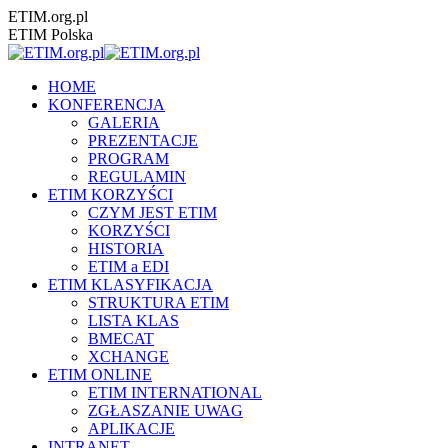
Przewiń
ETIM.org.pl
do
ETIM Polska
zawartości
HOME
KONFERENCJA
GALERIA
PREZENTACJE
PROGRAM
REGULAMIN
ETIM KORZYŚCI
CZYM JEST ETIM
KORZYŚCI
HISTORIA
ETIM a EDI
ETIM KLASYFIKACJA
STRUKTURA ETIM
LISTA KLAS
BMECAT
XCHANGE
ETIM ONLINE
ETIM INTERNATIONAL
ZGŁASZANIE UWAG
APLIKACJE
INTRANET