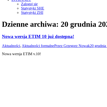
Zaloguj się
Statystyki SHE
Statystyki ZHI
Dzienne archiwa:
20 grudnia 20
Nowa wersja ETIM 10 już dostępna!
Aktualności
,
Aktualności formalne
Przez
Grzegorz Nowak
20 grudnia
Nowa wersja ETIM v.10!