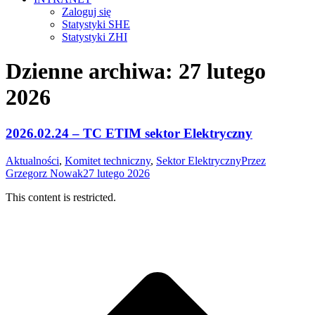
Zaloguj się
Statystyki SHE
Statystyki ZHI
Dzienne archiwa:
27 lutego
2026
2026.02.24 – TC ETIM sektor Elektryczny
Aktualności
,
Komitet techniczny
,
Sektor Elektryczny
Przez
Grzegorz Nowak
27 lutego 2026
This content is restricted.
g