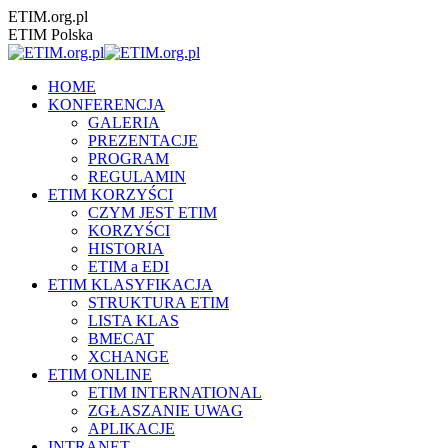
Przewiń
ETIM.org.pl
do
ETIM Polska
zawartości
HOME
KONFERENCJA
GALERIA
PREZENTACJE
PROGRAM
REGULAMIN
ETIM KORZYŚCI
CZYM JEST ETIM
KORZYŚCI
HISTORIA
ETIM a EDI
ETIM KLASYFIKACJA
STRUKTURA ETIM
LISTA KLAS
BMECAT
XCHANGE
ETIM ONLINE
ETIM INTERNATIONAL
ZGŁASZANIE UWAG
APLIKACJE
INTRANET