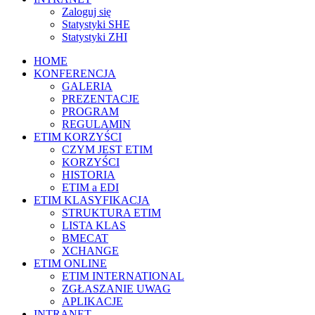
Zaloguj się
Statystyki SHE
Statystyki ZHI
HOME
KONFERENCJA
GALERIA
PREZENTACJE
PROGRAM
REGULAMIN
ETIM KORZYŚCI
CZYM JEST ETIM
KORZYŚCI
HISTORIA
ETIM a EDI
ETIM KLASYFIKACJA
STRUKTURA ETIM
LISTA KLAS
BMECAT
XCHANGE
ETIM ONLINE
ETIM INTERNATIONAL
ZGŁASZANIE UWAG
APLIKACJE
INTRANET